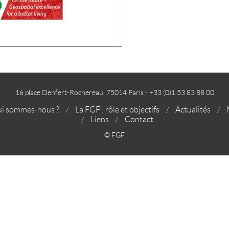
16 place Denfert-Rochereau, 75014 Paris - +33 (0)1 53 83 88 00
i sommes-nous ?
La FGF : rôle et objectifs
Actualités
Liens
Contact
© FGF